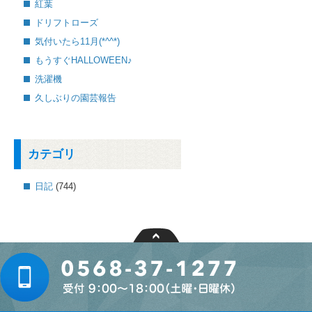
紅葉
ドリフトローズ
気付いたら11月(*^^*)
もうすぐHALLOWEEN♪
洗濯機
久しぶりの園芸報告
カテゴリ
日記
(744)