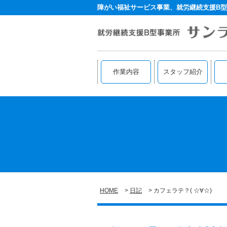
障がい福祉サービス事業、就労継続支援B型
作業内容
スタッフ紹介
HOME
日記
カフェラテ？( ☆∀☆)