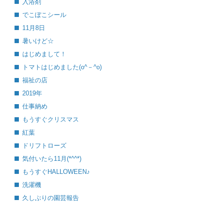
入浴剤
でこぼこシール
11月8日
暑いけど☆
はじめまして！
トマトはじめました(o^－^o)
福祉の店
2019年
仕事納め
もうすぐクリスマス
紅葉
ドリフトローズ
気付いたら11月(*^^*)
もうすぐHALLOWEEN♪
洗濯機
久しぶりの園芸報告