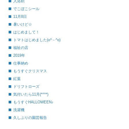
入浴剤
でこぼこシール
11月8日
暑いけど☆
はじめまして！
トマトはじめました(o^－^o)
福祉の店
2019年
仕事納め
もうすぐクリスマス
紅葉
ドリフトローズ
気付いたら11月(*^^*)
もうすぐHALLOWEEN♪
洗濯機
久しぶりの園芸報告