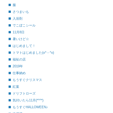
服
さつまいも
入浴剤
でこぼこシール
11月8日
暑いけど☆
はじめまして！
トマトはじめました(o^－^o)
福祉の店
2019年
仕事納め
もうすぐクリスマス
紅葉
ドリフトローズ
気付いたら11月(*^^*)
もうすぐHALLOWEEN♪