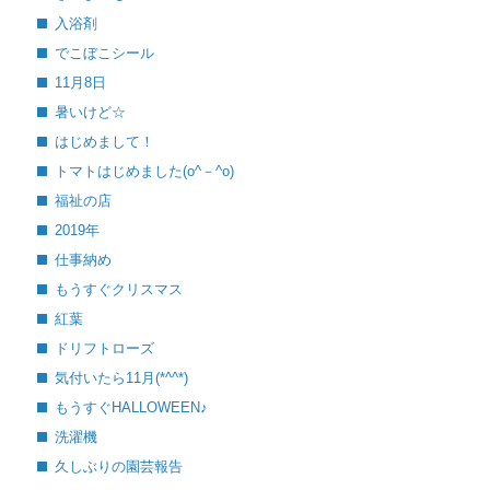
入浴剤
でこぼこシール
11月8日
暑いけど☆
はじめまして！
トマトはじめました(o^－^o)
福祉の店
2019年
仕事納め
もうすぐクリスマス
紅葉
ドリフトローズ
気付いたら11月(*^^*)
もうすぐHALLOWEEN♪
洗濯機
久しぶりの園芸報告