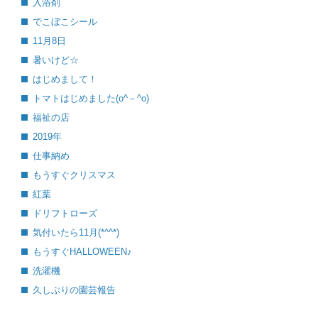
入浴剤
でこぼこシール
11月8日
暑いけど☆
はじめまして！
トマトはじめました(o^－^o)
福祉の店
2019年
仕事納め
もうすぐクリスマス
紅葉
ドリフトローズ
気付いたら11月(*^^*)
もうすぐHALLOWEEN♪
洗濯機
久しぶりの園芸報告