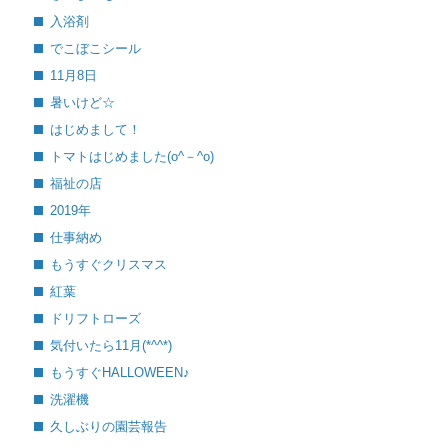
入浴剤
でこぼこシール
11月8日
暑いけど☆
はじめまして！
トマトはじめました(o^－^o)
福祉の店
2019年
仕事納め
もうすぐクリスマス
紅葉
ドリフトローズ
気付いたら11月(*^^*)
もうすぐHALLOWEEN♪
洗濯機
久しぶりの園芸報告