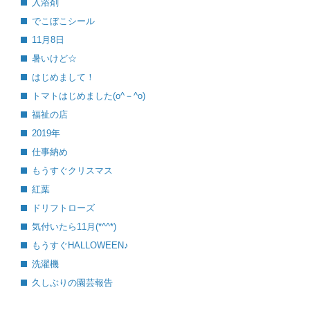
入浴剤
でこぼこシール
11月8日
暑いけど☆
はじめまして！
トマトはじめました(o^－^o)
福祉の店
2019年
仕事納め
もうすぐクリスマス
紅葉
ドリフトローズ
気付いたら11月(*^^*)
もうすぐHALLOWEEN♪
洗濯機
久しぶりの園芸報告