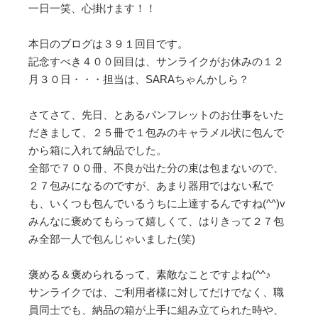
一日一笑、心掛けます！！
本日のブログは３９１回目です。
記念すべき４００回目は、サンライクがお休みの１２
月３０日・・・担当は、SARAちゃんかしら？
さてさて、先日、とあるパンフレットのお仕事をいた
だきまして、２５冊で１包みのキャラメル状に包んで
から箱に入れて納品でした。
全部で７００冊、不良が出た分の束は包まないので、
２７包みになるのですが、あまり器用ではない私で
も、いくつも包んでいるうちに上達するんですね(^^)v
みんなに褒めてもらって嬉しくて、はりきって２７包
み全部一人で包んじゃいました(笑)
褒める＆褒められるって、素敵なことですよね(^^♪
サンライクでは、ご利用者様に対してだけでなく、職
員同士でも、納品の箱が上手に組み立てられた時や、