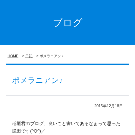
ブログ
HOME
日記
ポメラニアン♪
ポメラニアン♪
2015年12月18日
稲垣君のブログ、良いこと書いてあるなぁって思った
説田です(^O^)／