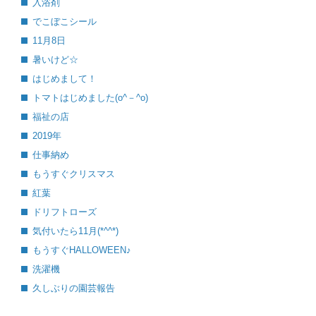
入浴剤
でこぼこシール
11月8日
暑いけど☆
はじめまして！
トマトはじめました(o^－^o)
福祉の店
2019年
仕事納め
もうすぐクリスマス
紅葉
ドリフトローズ
気付いたら11月(*^^*)
もうすぐHALLOWEEN♪
洗濯機
久しぶりの園芸報告