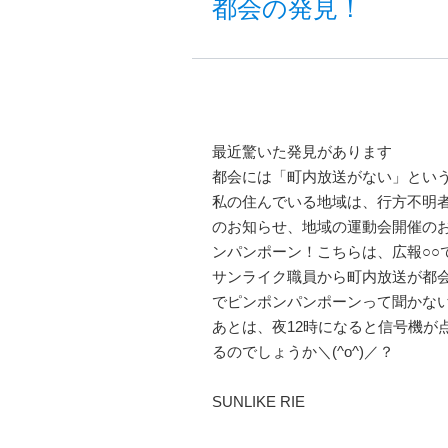
都会の発見！
最近驚いた発見があります
都会には「町内放送がない」とい
私の住んでいる地域は、行方不明
のお知らせ、地域の運動会開催の
ンパンポーン！こちらは、広報○○で
サンライク職員から町内放送が都
でピンポンパンポーンって聞かな
あとは、夜12時になると信号機が
るのでしょうか＼(^o^)／？
SUNLIKE RIE