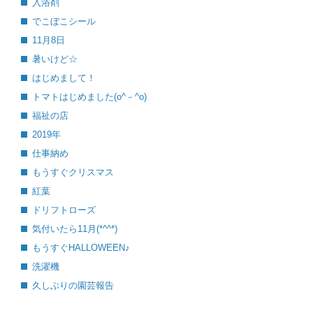
入浴剤
でこぼこシール
11月8日
暑いけど☆
はじめまして！
トマトはじめました(o^－^o)
福祉の店
2019年
仕事納め
もうすぐクリスマス
紅葉
ドリフトローズ
気付いたら11月(*^^*)
もうすぐHALLOWEEN♪
洗濯機
久しぶりの園芸報告