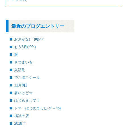
最近のブログエントリー
おさかな(゜)#))<<
もう6月(*^^*)
服
さつまいも
入浴剤
でこぼこシール
11月8日
暑いけど☆
はじめまして！
トマトはじめました(o^－^o)
福祉の店
2019年